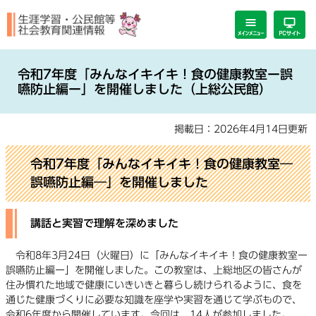
ペ
メ
ー
ニ
ジ
ュ
の
ー
本
先
を
文
令和7年度「みんなイキイキ！食の健康教室ー誤
頭
飛
嚥防止編ー」を開催しました（上総公民館）
で
ば
す。
し
掲載日：2026年4月14日更新
て
本
文
令和7年度「みんなイキイキ！食の健康教室―
へ
誤嚥防止編―」を開催しました
講話と実習で理解を深めました
令和8年3月24日（火曜日）に「みんなイキイキ！食の健康教室ー
誤嚥防止編ー」を開催しました。この教室は、上総地区の皆さんが
住み慣れた地域で健康にいきいきと暮らし続けられるように、食を
通じた健康づくりに必要な知識を座学や実習を通じて学ぶもので、
令和6年度から開催しています。今回は、14人が参加しました。