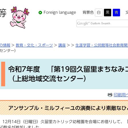
Foreign language
背景色
白
黒
青
Google
カ
ス
タ
の情報
>
教育・文化・スポーツ
>
講座
>
>
生涯学習・公民館等社会教育関
ム
センター）
検
本
索
文
令和7年度 「第19回久留里まちなみ
（上総地域交流センター）
印刷用
アンサンブル・ミルフィーユの演奏により素敵なひ
12月14日（日曜日）久留里カトリック幼稚園を会場にお借りして、「
50数名が参加しました。