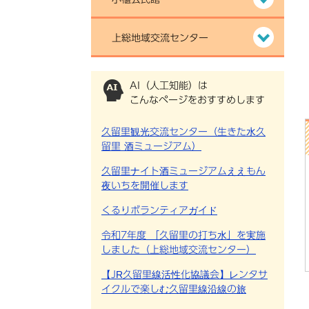
上総地域交流センター
AI（人工知能）は
こんなページをおすすめします
久留里観光交流センター（生きた水久
留里 酒ミュージアム）
久留里ナイト酒ミュージアムええもん
夜いちを開催します
くるりボランティアガイド
令和7年度 「久留里の打ち水」を実施
しました（上総地域交流センター）
【JR久留里線活性化協議会】レンタサ
イクルで楽しむ久留里線沿線の旅