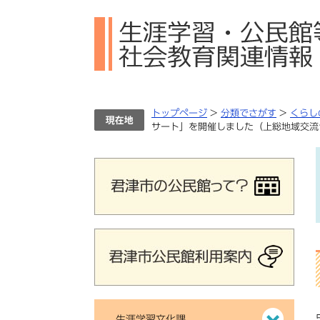
ペ
メ
ー
ニ
ジ
ュ
の
ー
先
を
頭
飛
で
ば
トップページ
>
分類でさがす
>
くらし
す。
し
サート」を開催しました（上総地域交流
て
本
文
へ
生涯学習文化課