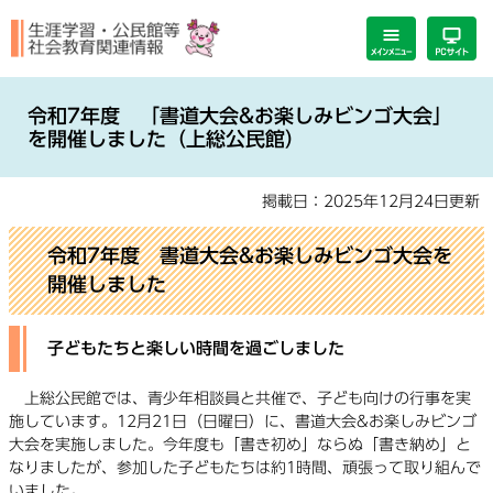
ペ
メ
ー
ニ
ジ
ュ
の
ー
本
先
を
文
令和7年度 「書道大会&お楽しみビンゴ大会」
頭
飛
を開催しました（上総公民館）
で
ば
す。
し
掲載日：2025年12月24日更新
て
本
文
令和7
年度 書道大会&お楽しみビンゴ大会を
へ
開催しました
子どもたちと楽しい時間を過ごしました
上総公民館では、青少年相談員と共催で、子ども向けの行事を実
施しています。12月21日（日曜日）に、書道大会&お楽しみビンゴ
大会を実施しました。今年度も「書き初め」ならぬ「書き納め」と
なりましたが、参加した子どもたちは約1時間、頑張って取り組んで
いました。