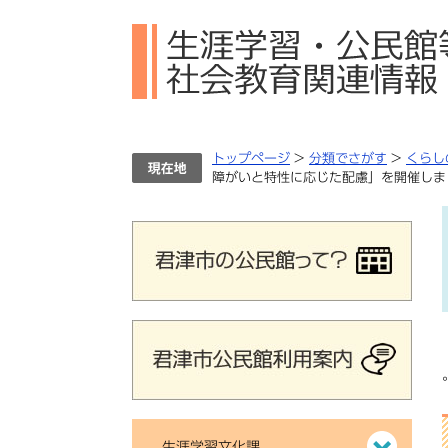
ペ
メ
ー
ニ
ジ
ュ
の
ー
先
を
頭
飛
で
ば
トップページ
>
分類でさがす
>
くらし
す。
し
障がいと特性に応じた配慮」を開催しま
て
本
文
へ
生涯学習文化課