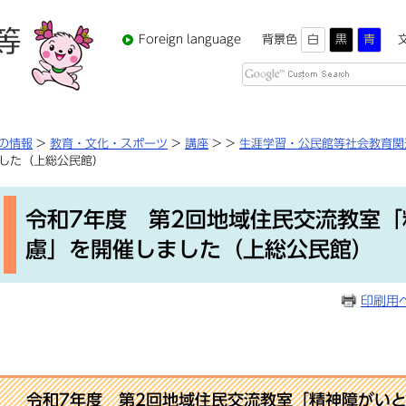
Foreign language
背景色
白
黒
青
Google
カ
ス
タ
の情報
>
教育・文化・スポーツ
>
講座
>
>
生涯学習・公民館等社会教育関
ム
した（上総公民館）
検
本
索
文
令和7年度 第2回地域住民交流教室
慮」を開催しました（上総公民館）
印刷用
。
令和7年度 第2回地域住民交流教室「
精神障がい