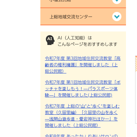
上総地域交流センター
AI（人工知能）は
こんなページをおすすめします
令和7年度 第3回地域住民交流教室「高
齢者の権利擁護」を開催しました（上
総公民館）
令和7年度 第1回地域住民交流教室「ボ
ッチャを楽しもう！―パラスポーツ体
験―」を開催しました(上総公民館)
令和7年度 上総の”山”と”歩く”を楽しむ
教室（久留里編）「久留里の山を歩く
―浅間山遊歩道・愛宕神社ほかー」を
開催しました（上総公民館）
令和8年度 あったかふれあいサロンの