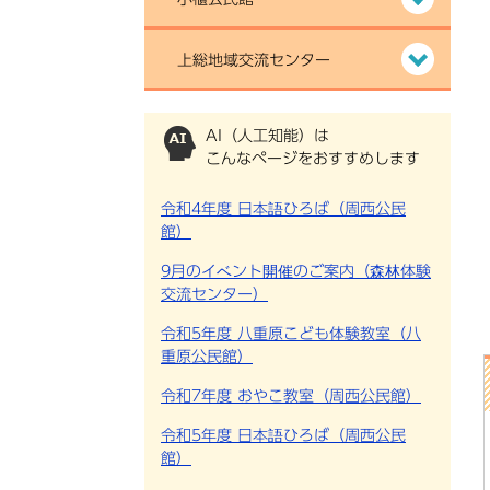
上総地域交流センター
AI（人工知能）は
こんなページをおすすめします
令和4年度 日本語ひろば（周西公民
館）
9月のイベント開催のご案内（森林体験
交流センター）
令和5年度 八重原こども体験教室（八
重原公民館）
令和7年度 おやこ教室（周西公民館）
令和5年度 日本語ひろば（周西公民
館）