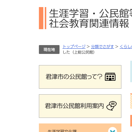
ペ
メ
ー
ニ
ジ
ュ
の
ー
先
を
頭
飛
で
ば
トップページ
>
分類でさがす
>
くらし
す。
し
した（上総公民館）
て
本
文
へ
生涯学習文化課