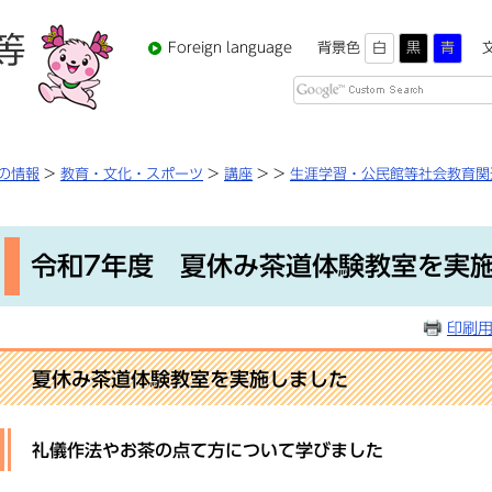
Foreign language
背景色
白
黒
青
Google
カ
ス
タ
の情報
>
教育・文化・スポーツ
>
講座
>
>
生涯学習・公民館等社会教育関
ム
検
本
索
文
令和7年度 夏休み茶道体験教室を実
印刷
夏休み茶道体験教室
を実施しました
礼儀作法やお茶の点て方について学びました