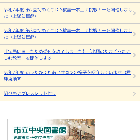
令和7年度 第2回初めてのDIY教室―木工に挑戦！―を開催しまし
た（上総公民館）
令和7年度 第3回初めてのDIY教室―木工に挑戦！―を開催しまし
た（上総公民館）
【定員に達したため受付を終了しました】「小櫃のたまごをたの
しむ教室」を開催します！
令和7年度 あったかふれあいサロンの様子を紹介しています（君
津東地区）
組ひもでブレスレット作り