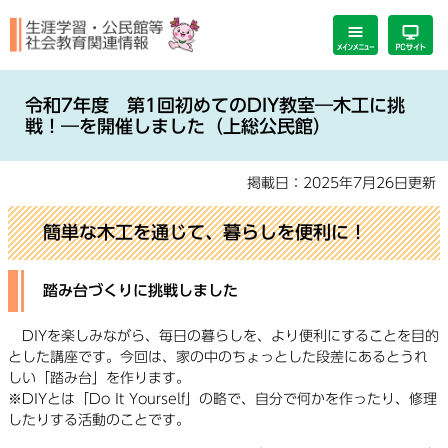
ペ
メ
ー
ニ
ジ
ュ
の
ー
本
先
を
文
令和7年度 第1回初めてのDIY教室―木工に挑
頭
飛
戦！―を開催しました（上総公民館）
で
ば
す。
し
掲載日：2025年7月26日更新
て
本
文
簡単な木工を通じて、暮らしを便利に！
へ
踏み台づくりに挑戦しました
DIYを楽しみながら、毎日の暮らしを、より便利にすることを目的
とした講座です。今回は、家の中のちょっとした段差にあるとうれ
しい「踏み台」を作ります。
※DIYとは「Do It Yourself」の略で、自分で何かを作ったり、修理
したりする活動のことです。