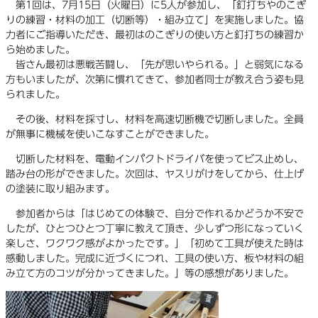
第1回は、7月15日（火曜日）に5人が参加し、「釘打ちやのこぎ
りの練習・材料の加工（切断等）・組み立て」を実施しました。協
力者にご指導いただき、最初はのこぎりの使い方と釘打ちの練習か
ら始めました。
皆さん最初は悪戦苦闘し、「先が思いやられる。」と弱気になる
方もいましたが、次第に慣れてきて、参加者同士が教え合う姿も見
られました。
その後、材料を採寸し、材料を高速切断機で切断しました。全員
が無事に機械を使いこなすことができました。
切断した材料を、電動インパクトドライバを使ってビス止めし、
踏み台の形ができました。次回は、ヤスリがけをしてから、仕上げ
の塗装に取り組みます。
参加者からは「はじめての体験で、自分で作れるかどうか不安で
したが、ひとつひとつ丁寧に教えて頂き、少しずつ形になっていく
楽しさ、ワクワク感がよかったです。」「初めて工具が使えた時は
感動しました。完成に近づくにつれ、工具の使い方、板や材料の組
み立て方のコツが分かってきました。」等の感想がありました。