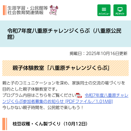
ペ
メ
ー
ニ
ジ
ュ
の
ー
本
先
を
文
令和7年度八重原チャレンジくらぶ（八重原公民
頭
飛
館）
で
ば
す。
し
掲載日：2025年10月16日更新
て
本
文
親子体験教室「八重原チャレンジくらぶ」
へ
親と子のコミュニケーションを深め、家族同士の交流の場づくりを
目的とした親子体験教室です。
プログラム内容はこちらをご覧ください
令和7年度八重原チャレ
ンジくらぶ参加者募集のお知らせ [PDFファイル／1.01MB]
今しかない親子時間を、公民館で楽しもう！
枝豆収穫・くん製づくり（10月12日）