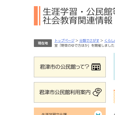
ペ
メ
ー
ニ
ジ
ュ
の
ー
先
を
頭
飛
で
ば
トップページ
>
分類でさがす
>
くらし
す。
し
室「野菜のゆで方ほか」を開催しました
て
本
文
へ
生涯学習文化課