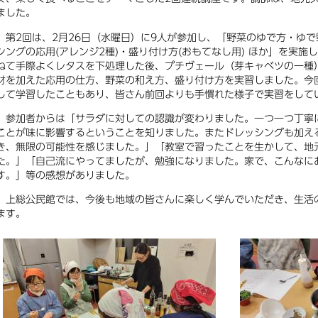
ました。
第2回は、2月26日（水曜日）に9人が参加し、「野菜のゆで方・ゆで
シングの応用(アレンジ2種)・盛り付け方(おもてなし用) ほか」を実
ねて手際よくレタスを下処理した後、プチヴェール（芽キャベツの一種
材を加えた応用の仕方、野菜の和え方、盛り付け方を実習しました。今
して学習したこともあり、皆さん前回よりも手慣れた様子で実習をして
参加者からは「サラダに対しての認識が変わりました。一つ一つ丁寧
ことが味に影響するということを知りました。またドレッシングも加え
き、無限の可能性を感じました。」「教室で習ったことを生かして、地
た。」「自己流にやってましたが、勉強になりました。家で、こんなに
す。」等の感想がありました。
上総公民館では、今後も地域の皆さんに楽しく学んでいただき、生活
ます。