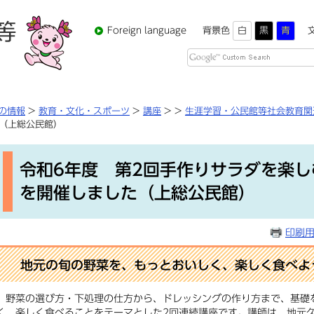
Foreign language
背景色
白
黒
青
Google
カ
ス
タ
の情報
>
教育・文化・スポーツ
>
講座
>
>
生涯学習・公民館等社会教育関
ム
（上総公民館）
検
本
索
文
令和6年度 第2回手作りサラダを楽
を開催しました（上総公民館）
印刷
地元の旬の野菜を、もっとおいしく、楽しく食べよ
野菜の選び方・下処理の仕方から、ドレッシングの作り方まで、基礎
く、楽しく食べることをテーマとした2回連続講座です。講師は、地元