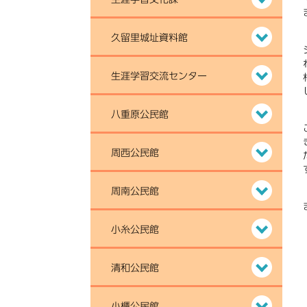
久留里城址資料館
生涯学習交流センター
八重原公民館
周西公民館
周南公民館
小糸公民館
清和公民館
小櫃公民館