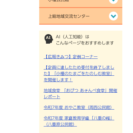
上総地域交流センター
AI（人工知能）は
こんなページをおすすめします
【広報きみつ】定例コーナー
【定員に達したため受付を終了しまし
た】「小櫃のたまごをたのしむ教室」
を開催します！
地域食堂 「おびつ あそんべ食堂」開催
レポート
令和7年度 おやこ教室（周西公民館）
令和7年度 家庭教育学級「八重の桜」
（八重原公民館）