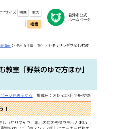
文字サイズ
標準
拡大
連情報
> 令和6年度 第2回手作りサラダを楽しむ教
しむ教室「野菜のゆで方ほか」
用ページを表示する
掲載日：2025年3月19日更新
う！
をしっかり学んで、地元の旬の野菜をもっとおいし
久留里のカフェ「東ノハテノ国」のオーナーが務め