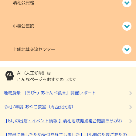
清和公民館
小櫃公民館
上総地域交流センター
AI（人工知能）は
こんなページをおすすめします
地域食堂 「おびつ あそんべ食堂」開催レポート
令和7年度 おやこ教室（周西公民館）
【8月の出店・イベント情報!】清和地域拠点複合施設おらがわ
【定員に達したため受付を終了しました】「小櫃のたまごをたの