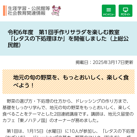
ペ
メ
ー
ニ
ジ
ュ
の
ー
本
先
を
文
令和6年度 第1回手作りサラダを楽しむ教室
頭
飛
「レタスの下処理ほか」を開催しました（上総公
で
ば
民館）
す。
し
て
掲載日：2025年3月17日更新
本
文
地元の旬の野菜を、もっとおいしく、楽しく食
へ
べよう！
野菜の選び方・下処理の仕方から、ドレッシングの作り方まで、
基礎をしっかり学んで、地元の旬の野菜をもっとおいしく、楽しく
食べることをテーマとした2回連続講座です。講師は、地元久留里の
カフェ「東ノハテノ国」のオーナーが務めました。
第1回は、1月15日（水曜日）に10人が参加し、「レタスの下処理