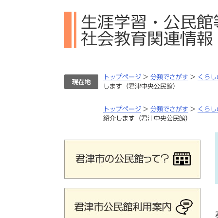
ペ
メ
ー
ニ
ジ
ュ
の
ー
先
を
頭
飛
で
ば
トップページ
>
分類でさがす
>
くらし
す。
し
します（君津中央公民館）
て
本
トップページ
>
分類でさがす
>
くらし
文
紹介します（君津中央公民館）
へ