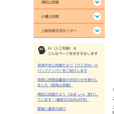
清和公民館
小櫃公民館
上総地域交流センター
AI（人工知能）は
こんなページをおすすめします
君津中央公民館だより「ひこばゆ」の
バックナンバーをご紹介します
周南公民館図書室のお知らせを発行し
ました（周南公民館）
周西公民館だより「はまっぺ」発行し
ています！(最新2026年6月号）
館報八重原の発行