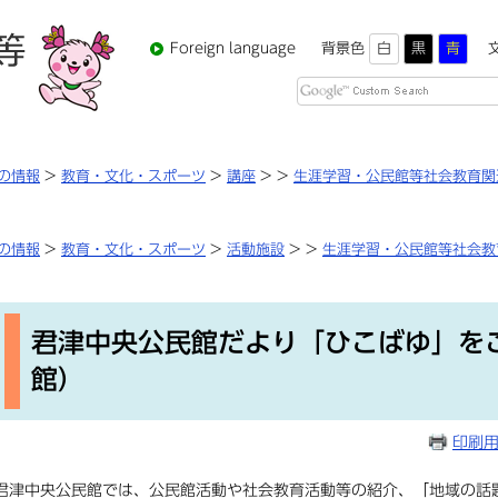
Foreign language
背景色
白
黒
青
Google
カ
ス
タ
の情報
>
教育・文化・スポーツ
>
講座
>
>
生涯学習・公民館等社会教育関
ム
検
索
の情報
>
教育・文化・スポーツ
>
活動施設
>
>
生涯学習・公民館等社会教
本
文
君津中央公民館だより「ひこばゆ」を
館）
印刷
君津中央公民館では、公民館活動や社会教育活動等の紹介、「地域の話