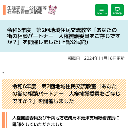
ペ
メ
ー
ニ
ジ
ュ
の
ー
本
先
を
文
令和6年度 第2回地域住民交流教室「あなたの
頭
飛
街の相談パートナー 人権擁護委員をご存じです
で
ば
か？」を開催しました(上総公民館)
す。
し
て
掲載日：2024年11月18日更新
本
文
。
へ
令和6年度 第2回地域住民交流教室「
あなた
の街の相談パートナー 人権擁護委員をご存じ
ですか？」を開催しました
人権擁護委員及び千葉地方法務局木更津支局総務課長に
講師をしていただきました