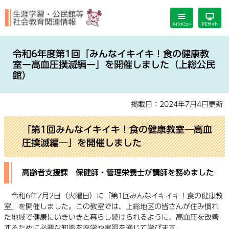
ペ
メ
ー
ニ
ジ
ュ
の
ー
本
先
を
文
令和6年度第1回「みんなイキイキ！食の健康教
頭
飛
室ー高血圧撲滅編ー」を開催しました（上総公民
で
ば
館）
す。
し
て
掲載日：2024年7月4日更新
本
文
「第1回みんなイキイキ！食の健康教室―高血
へ
圧撲滅編―」を開催しました
高齢者支援課 保健師・管理栄養士が講師を務めました
令和6年7月2日（火曜日）に「第1回みんなイキイキ！食の健康教
室」を開催しました。この教室では、上総地区の皆さんが住み慣れ
た地域で健康にいきいきと暮らし続けられるように、高血圧を改善
するために必要な知識を座学や実習を通じて学びます。