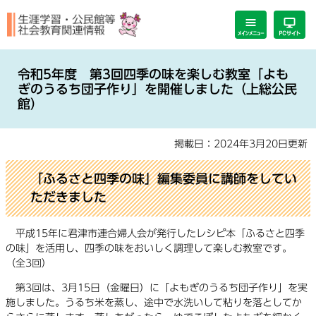
ペ
メ
ー
ニ
ジ
ュ
の
ー
本
先
を
文
令和5年度 第3回四季の味を楽しむ教室「よも
頭
飛
ぎのうるち団子作り」を開催しました（上総公民
で
ば
館）
す。
し
て
掲載日：2024年3月20日更新
本
文
「ふるさと四季の味」編集委員に講師をしてい
へ
ただきました
平成15年に君津市連合婦人会が発行したレシピ本「ふるさと四季
の味」を活用し、四季の味をおいしく調理して楽しむ教室です。
（全3回）
第3回は、3月15日（金曜日）に「よもぎのうるち団子作り」を実
施しました。うるち米を蒸し、途中で水洗いして粘りを落としてか