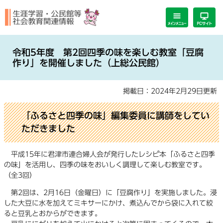
ペ
メ
ー
ニ
ジ
ュ
の
ー
本
先
を
文
令和5年度 第2回四季の味を楽しむ教室「豆腐
頭
飛
作り」を開催しました（上総公民館）
で
ば
す。
し
掲載日：2024年2月29日更新
て
本
文
「ふるさと四季の味」編集委員に講師をしてい
へ
ただきました
平成15年に君津市連合婦人会が発行したレシピ本「ふるさと四季
の味」を活用し、四季の味をおいしく調理して楽しむ教室です。
（全3回）
第2回は、2月16日（金曜日）に「豆腐作り」を実施しました。浸
した大豆に水を加えてミキサーにかけ、煮込んでから袋に入れて絞
ると豆乳とおからができます。