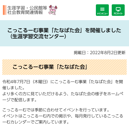
ペ
メ
ー
ニ
ジ
ュ
の
ー
本
先
を
文
こっこるーむ事業「たなばた会」を開催しました
頭
飛
（生涯学習交流センター）
で
ば
す。
し
掲載日：2022年8月2日更新
て
本
文
こっこるーむ事業「たなばた会」
へ
令和4年7月7日（木曜日）にこっこるーむ事業「たなばた会」を開
催しました。
より多くの方に見ていただけるよう、たなばた会の様子をホームペ
ージで配信します。
こっこるーむでは季節に合わせてイベントを行っています。
イベントはこっこるーむ内での掲示や、毎月発行しているこっこる
ーむカレンダーでご案内しています。