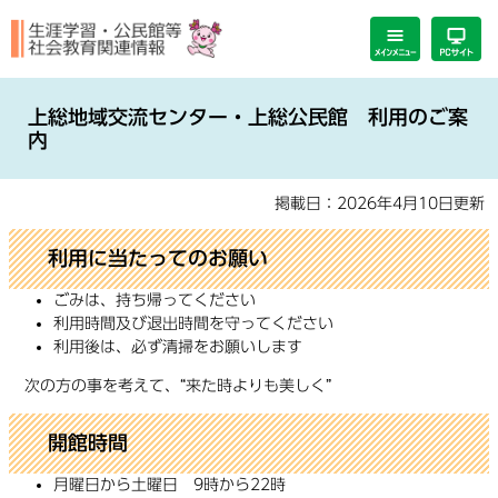
ペ
メ
ー
ニ
ジ
ュ
の
ー
本
先
を
文
上総地域交流センター・上総公民館 利用のご案
頭
飛
内
で
ば
す。
し
掲載日：2026年4月10日更新
て
本
文
利用に当たってのお願い
へ
ごみは、持ち帰ってください
利用時間及び退出時間を守ってください
利用後は、必ず清掃をお願いします
次の方の事を考えて、“来た時よりも美しく”
開館時間
月曜日から土曜日 9時から22時