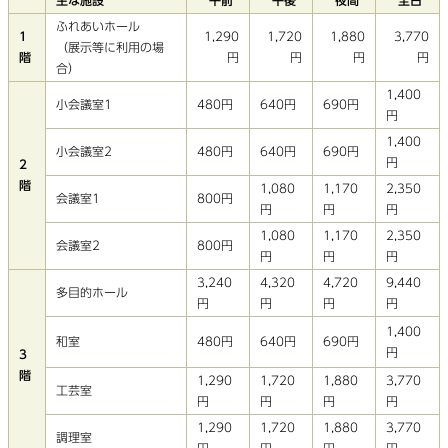
主な施設
午前
午後
夜間
全日
ふれあいホール
1
1,290
1,720
1,880
3,770
（展示等に利用の場
階
円
円
円
円
合）
1,400
小会議室1
480円
640円
690円
円
1,400
小会議室2
480円
640円
690円
円
2
階
1,080
1,170
2,350
会議室1
800円
円
円
円
1,080
1,170
2,350
会議室2
800円
円
円
円
3,240
4,320
4,720
9,440
多目的ホール
円
円
円
円
1,400
480円
640円
690円
和室
円
3
階
1,290
1,720
1,880
3,770
工芸室
円
円
円
円
1,290
1,720
1,880
3,770
調理室