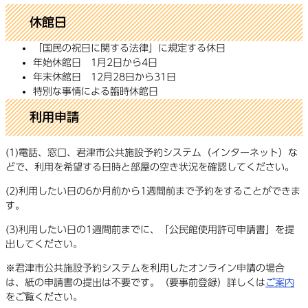
休館日
「国民の祝日に関する法律」に規定する休日
年始休館日 1月2日から4日
年末休館日 12月28日から31日
特別な事情による臨時休館日
利用申請
(1)電話、窓口、君津市公共施設予約システム（インターネット）な
どで、利用を希望する日時と部屋の空き状況を確認してください。
(2)利用したい日の6か月前から1週間前まで予約をすることができま
す。
(3)利用したい日の1週間前までに、「公民館使用許可申請書」を提
出してください。
※君津市公共施設予約システムを利用したオンライン申請の場合
は、紙の申請書の提出は不要です。（要事前登録）詳しくは
ご案内
をご覧ください。