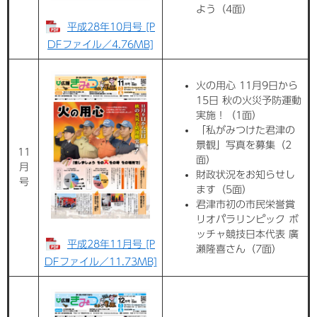
よう（4面）
平成28年10月号 [P
DFファイル／4.76MB]
火の用心 11月9日から
15日 秋の火災予防運動
実施！（1面）
「私がみつけた君津の
景観」写真を募集（2
11
面）
月
財政状況をお知らせし
号
ます（5面）
君津市初の市民栄誉賞
リオパラリンピック ボ
ッチャ競技日本代表 廣
平成28年11月号 [P
瀬隆喜さん（7面）
DFファイル／11.73MB]