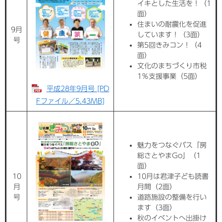
イキとした生活を！（1
面）
住まいの耐震化を促進
9月
しています！（3面）
号
第5回きみコン！（4
面）
文化のまちづくり市税
1％支援事業（5面）
平成28年9月号 [PD
Fファイル／5.43MB]
魅力をつなぐバス「房
総さとやまGo」（1
面）
10
10月は君津子ども読書
月
月間（2面）
号
道路施設の整備を行い
ます（3面）
秋のイベントへ出掛け