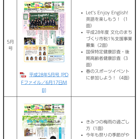
Let’s Enjoy English!
英語を楽しもう！（1
面）
平成28年度 文化のまち
づくり市税1％支援事業
5月
募集（2面）
号
国保特定健康診査・後
期高齢者健康診査（3
面）
春のスポーツイベント
平成28年5月号 [PD
に参加しよう！（4面）
Fファイル／6月17日M
B]
きみつの梅雨の過ごし
方（1面）
今年も祭りの季節がや