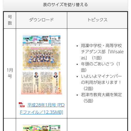
表のサイズを切り替える
号
ダウンロード
トピックス
数
翔凜中学校・高等学校
チアダンス部「Wisale
as」（1面）
年頭のごあいさつ（1
1月
面）
号
いよいよマイナンバー
の利用が始まります！
（2面）
君津市教育大綱を策定
（5面）
平成28年1月号 [PD
Fファイル／12.35MB]