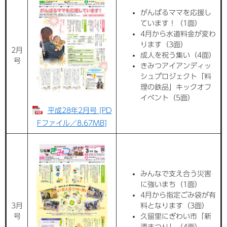
がんばるママを応援し
ています！（1面）
4月から水道料金が変わ
ります（3面）
2月
成人を祝う集い（4面）
号
きみつアイアンディッ
シュプロジェクト「料
理の鉄品」キックオフ
イベント（5面）
平成28年2月号 [PD
Fファイル／8.67MB]
みんなで支え合う災害
に強いまち（1面）
4月から指定ごみ袋が有
3月
料となります（3面）
号
久留里にぎわい市「新
酒まつり」（4面）