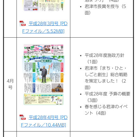
君津市長賞を授与（5
面）
平成28年3月号 [PD
Fファイル／5.52MB]
平成28年度施政方針
（1面）
君津市「まち・ひと・
しごと創生」総合戦略
4月
を策定しました！（2
号
面）
平成28年度 予算の概要
（3面）
春を感じる君津のイベ
ント（4面）
平成28年4月号 [PD
Fファイル／10.44MB]