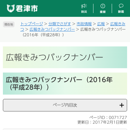
ペ
メ
ー
ニ
ジ
ュ
の
ー
トップページ
>
分類でさがす
>
市政情報
>
広報
>
広報きみ
現在地
先
を
つ
>
広報きみつバックナンバー
>
広報きみつバックナンバー
頭
飛
（2016年（平成28年））
で
ば
す
し
。
て
広報きみつバックナンバー
本
文
へ
本
広報きみつバックナンバー（2016年
文
（平成28年））
ページ内目次
ページID：0071727
更新日：2017年2月1日更新