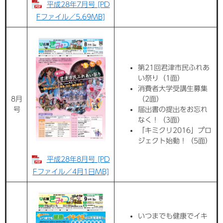
平成28年7月号 [PD
Fファイル／5.69MB]
第21回君津市民ふれあ
い祭り（1面）
消費者大学受講生募集
8月
（2面）
号
届出書の提出をお忘れ
なく！（3面）
「キミクリ2016」プロ
ジェクト始動！（5面）
平成28年8月号 [PD
Fファイル／4月1日MB]
いつまでも健康でイキ