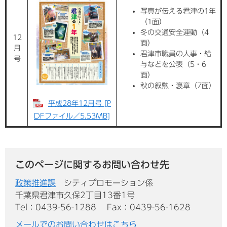
写真が伝える君津の1年
（1面）
冬の交通安全運動（4
12
面）
月
君津市職員の人事・給
号
与などを公表（5・6
面）
秋の叙勲・褒章（7面）
平成28年12月号 [P
DFファイル／5.53MB]
このページに関するお問い合わせ先
政策推進課
シティプロモーション係
千葉県君津市久保2丁目13番1号
Tel：0439-56-1288
Fax：0439-56-1628
メールでのお問い合わせはこちら