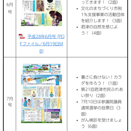
ってきます！（2面）
6月
文化のまちづくり市税
号
1％支援事業の活動団体
を紹介します！（3面）
君津の自然を感じよ
う！（4面）
平成28年6月号 [PD
Fファイル／6月19日M
B]
暑さに負けない！カラ
ダを作ろう！（1面）
第21回君津市民ふれあ
い祭り（2面）
7月
7月10日は参議院議員
号
通常選挙の投票日（3
面）
がん検診を受けましょ
う（6面）