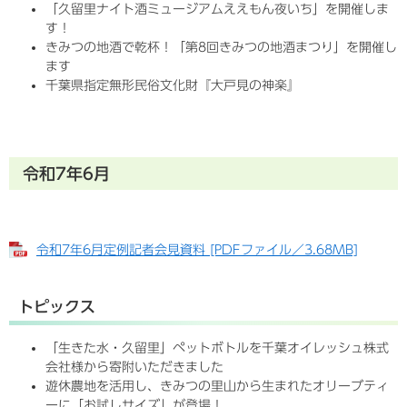
「久留里ナイト酒ミュージアムええもん夜いち」を開催しま
す！
きみつの地酒で乾杯！「第8回きみつの地酒まつり」を開催し
ます
千葉県指定無形民俗文化財『大戸見の神楽』
令和7年6月
令和7年6月定例記者会見資料 [PDFファイル／3.68MB]
トピックス
「生きた水・久留里」ペットボトルを千葉オイレッシュ株式
会社様から寄附いただきました
遊休農地を活用し、きみつの里山から生まれたオリーブティ
ーに「お試しサイズ」が登場！