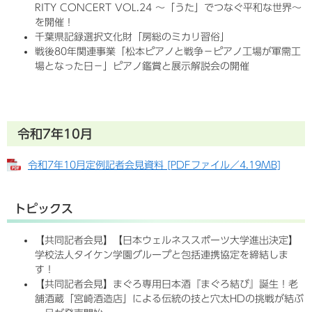
RITY CONCERT VOL.24 ～「うた」でつなぐ平和な世界～
を開催！
千葉県記録選択文化財「房総のミカリ習俗」
戦後80年関連事業「松本ピアノと戦争－ピアノ工場が軍需工
場となった日－」ピアノ鑑賞と展示解説会の開催
令和7年10月
令和7年10月定例記者会見資料 [PDFファイル／4.19MB]
トピックス
【共同記者会見】【日本ウェルネススポーツ大学進出決定】
学校法人タイケン学園グループと包括連携協定を締結しま
す！
【共同記者会見】まぐろ専用日本酒『まぐろ結び』誕生！老
舗酒蔵「宮崎酒造店」による伝統の技と穴太HDの挑戦が結ぶ