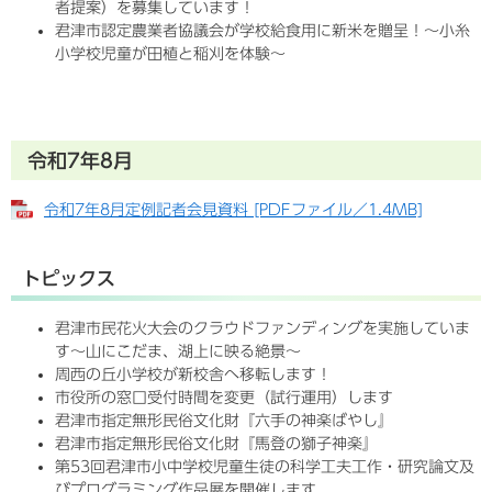
者提案）を募集しています！
君津市認定農業者協議会が学校給食用に新米を贈呈！～小糸
小学校児童が田植と稲刈を体験～
令和7年8月
令和7年8月定例記者会見資料 [PDFファイル／1.4MB]
トピックス
君津市民花火大会のクラウドファンディングを実施していま
す〜山にこだま、湖上に映る絶景〜
周西の丘小学校が新校舎へ移転します！
市役所の窓口受付時間を変更（試行運用）します
君津市指定無形民俗文化財『六手の神楽ばやし』
君津市指定無形民俗文化財『馬登の獅子神楽』
第53回君津市小中学校児童生徒の科学工夫工作・研究論文及
びプログラミング作品展を開催します