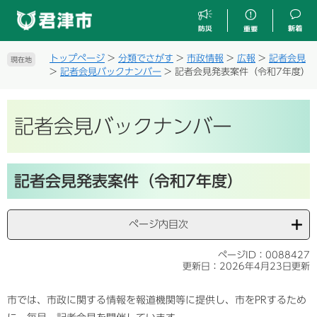
ペ
メ
ー
ニ
ジ
ュ
の
ー
トップページ
>
分類でさがす
>
市政情報
>
広報
>
記者会見
現在地
先
を
>
記者会見バックナンバー
>
記者会見発表案件（令和7年度）
頭
飛
で
ば
す
し
記者会見バックナンバー
。
て
本
文
本
へ
記者会見発表案件（令和7年度）
文
ページ内目次
ページID：0088427
更新日：2026年4月23日更新
市では、市政に関する情報を報道機関等に提供し、市をPRするため