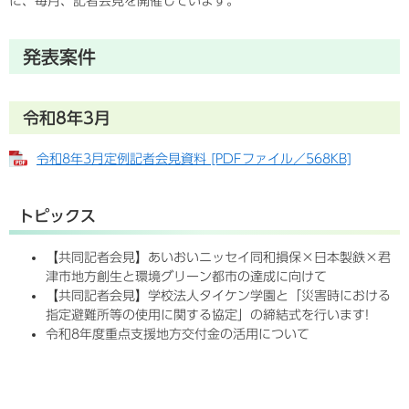
に、毎月、記者会見を開催しています。
発表案件
令和8年3月
令和8年3月定例記者会見資料 [PDFファイル／568KB]
トピックス
【共同記者会見】あいおいニッセイ同和損保×日本製鉄×君
津市地方創生と環境グリーン都市の達成に向けて
【共同記者会見】学校法人タイケン学園と「災害時における
指定避難所等の使用に関する協定」の締結式を行います!
令和8年度重点支援地方交付金の活用について