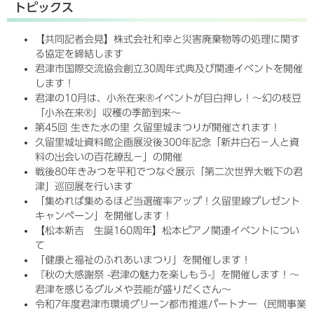
トピックス
【共同記者会見】株式会社和幸と災害廃棄物等の処理に関す
る協定を締結します
君津市国際交流協会創立30周年式典及び関連イベントを開催
します！
君津の10月は、小糸在来®イベントが目白押し！～幻の枝豆
「小糸在来®」収穫の季節到来～
第45回 生きた水の里 久留里城まつりが開催されます！
久留里城址資料館企画展没後300年記念「新井白石－人と資
料の出会いの百花繚乱－」の開催
戦後80年きみつを平和でつなぐ展示「第二次世界大戦下の君
津」巡回展を行います
「集めれば集めるほど当選確率アップ！久留里線プレゼント
キャンペーン」を開催します！
【松本新吉 生誕160周年】松本ピアノ関連イベントについ
て
「健康と福祉のふれあいまつり」を開催します！
『秋の大感謝祭 -君津の魅力を楽しもう-』を開催します！～
君津を感じるグルメや芸能が盛りだくさん～
令和7年度君津市環境グリーン都市推進パートナー（民間事業