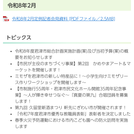
令和8年2月
令和8年2月定例記者会見資料 [PDFファイル／2.5MB]
トピックス
令和8年度君津市総合計画実施計画(案)及び当初予算(案)の概
要をお知らせします
【市民が主役のまちづくり事業】第2回 かめやまアート＆マ
ーケットを開催します！
ミモザを君津市の新しい特産品に！～小学生向けミモザリー
ス作りワークショップを開催します～
【市制施行55周年・君津市民文化ホール開館35周年記念事
業】～人が輝き幸せつなぐ～『真夏の第九』合唱団員を募集
します！
第九回 久留里新酒まつり 軒先にぎわい市が開催されます！
「令和7年度君津市優秀な教職員表彰」表彰者を決定しました
春季火災予防運動における市内こども園への防火訪問を実施
します