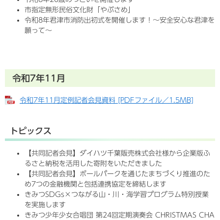
市指定無形民俗文化財「やぶさめ」
令和8年君津市消防出初式を開催します！〜安全安心な君津を
願って〜
令和7年11月
令和7年11月定例記者会見資料 [PDFファイル／1.5MB]
トピックス
【共同記者会見】ダイハツ千葉販売株式会社様から企業版ふ
るさと納税を活用した寄附をいただきました
【共同記者会見】ボールパークを通じたまちづくり推進のた
め7つの金融機関と包括連携協定を締結します
きみつSDGs×つながる山・川・海学習プログラム特別授業
を実施します
きみつ少年少女合唱団 第24回定期演奏会 CHRISTMAS CHA