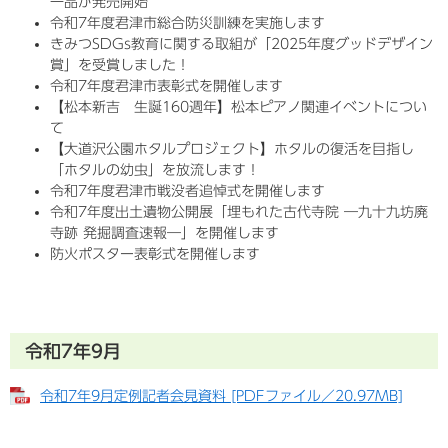
一品が発売開始
令和7年度君津市総合防災訓練を実施します
きみつSDGs教育に関する取組が「2025年度グッドデザイン
賞」を受賞しました！
令和7年度君津市表彰式を開催します
【松本新吉 生誕160週年】松本ピアノ関連イベントについ
て
【大道沢公園ホタルプロジェクト】ホタルの復活を目指し
「ホタルの幼虫」を放流します！
令和7年度君津市戦没者追悼式を開催します
令和7年度出土遺物公開展「埋もれた古代寺院 ―九十九坊廃
寺跡 発掘調査速報―」を開催します
防火ポスター表彰式を開催します
令和7年9月
令和7年9月定例記者会見資料 [PDFファイル／20.97MB]