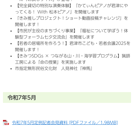
【完全貸切の特別な演奏体験】『かてぃんピアノが君津にや
ってくる！ With 松本ピアノ』を開催します
『きみ推しプロジェクト！ショート動画投稿チャレンジ』を
開催します！
【市民が主役のまちづくり事業】『福祉について学ぼう！体
験型フォーラム七夕交流会』を開催します
【若者の居場所を作ろう！】君津市こども・若者会議2025を
開催します！
【きみつSDGs × つながる山・川・海学習プログラム】猟師
工房による「命の授業」を実施します
市指定無形民俗文化財 人見神社『神馬』
令和7年5月
令和7年5月定例記者会見資料 [PDFファイル／1.98MB]