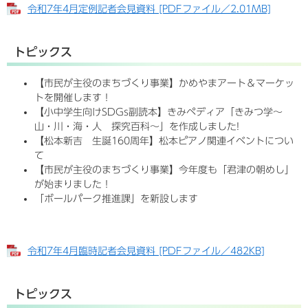
令和7年4月定例記者会見資料 [PDFファイル／2.01MB]
トピックス
【市民が主役のまちづくり事業】かめやまアート＆マーケッ
トを開催します！
【小中学生向けSDGs副読本】きみペディア「きみつ学〜
山・川・海・人 探究百科〜」を作成しました!
【松本新吉 生誕160周年】松本ピアノ関連イベントについ
て
【市民が主役のまちづくり事業】今年度も「君津の朝めし」
が始まりました！
「ボールパーク推進課」を新設します
令和7年4月臨時記者会見資料 [PDFファイル／482KB]
トピックス