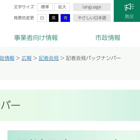
文字サイズ
標準
拡大
language
防災
背景色変更
白
黒
青
やさしい日本語
事業者向け情報
市政情報
政情報
>
広報
>
記者会見
>
記者会見バックナンバー
ンバー
本