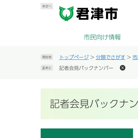
ペ
メ
本文へ
ー
ニ
ジ
ュ
の
ー
先
を
市民向け情報
頭
飛
で
ば
す
し
トップページ
>
分類でさがす
>
市
現在地
。
て
記者会見バックナンバー
足あと
本
文
へ
記者会見バックナ