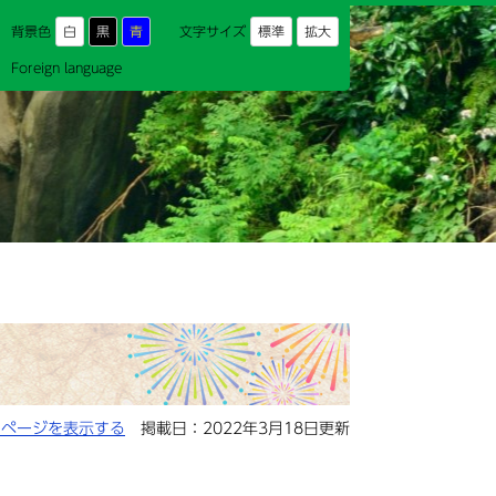
背景色
白
黒
青
文字サイズ
標準
拡大
Foreign language
用ページを表示する
掲載日：2022年3月18日更新