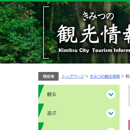
ペ
メ
ー
ニ
ジ
ュ
の
ー
先
を
頭
飛
で
ば
す。
し
て
本
文
へ
トップページ
>
きみつの観光情報
> 
観る
遊ぶ