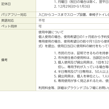
月曜日（祝日の場合は除く、翌平日
定休日
12月29日から1月3日
バリアフリー対応
入口からコースまでスロープ設置、車椅子トイレ
英語対応
不可
ペット同伴
可
使用申請について
個人使用の場合、使用希望日の1ヶ月前から予約
専用使用の場合、使用希望日の前々月1日から使
式）を提出、使用日当日に使用料の納付をもって
市民の方は、証明できるものを持参
市外居住者の使用料は、当該区分の
備考
個人使用及び貸出用具は、1回を3
但し、専用予約が入っている場合等
半日専用及び1日専用は、50人以
貸出用具は、個人を単位とし、1人
専用使用が多く見込まれるため、使
利用料金等、詳細はグラウンドゴルフ場にお問い