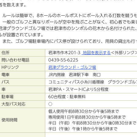
者を数えます。
ルールは簡単で、8ホールのホールポストにボール入れる打数を競う
一般のゴルフと異なりボールが空中を飛ぶことがなく、初心者でも
君津グラウンドゴルフ場では君津市のシンボルの花木から名付けられた、
ルが設置されています。
また、ゴルフ場駐車場内にバス停が設けられており、用具の貸出も行
住所
君津市作木201-3
地図を表示する
＜外部リンク
問い合わせ電話
0439-55-6225
HPリンク
君津グラウンド・ゴルフ場
電車
JR内房線 君津駅下車 南口
バス
コミュニティバス小糸川循環線 グラウンドゴル
車
君津PA・スマートICより5分程度
駐車場
60台程度：駐車無料
大型バス対応
○
個人使用午前8時30分から午後5時まで
専用使用1日午前8時30分から午後5時まで
使用時間
半日（午前）午前8時30分から午後0時30分まで
半日（午後）午後1時から午後5時まで