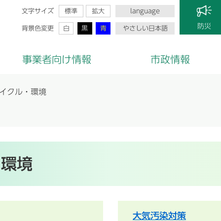
文字サイズ
標準
拡大
language
防災
背景色変更
白
黒
青
やさしい日本語
事業者向け情報
市政情報
イクル・環境
・環境
大気汚染対策