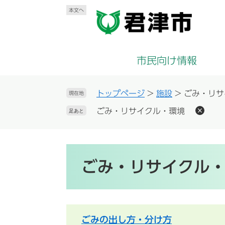
ペ
メ
本文へ
ー
ニ
ジ
ュ
の
ー
先
を
市民向け情報
頭
飛
で
ば
す
し
トップページ
>
施設
>
ごみ・リサ
現在地
。
て
ごみ・リサイクル・環境
足あと
本
文
へ
本
文
ごみ・リサイクル
ごみの出し方・分け方