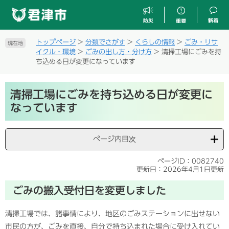
ペ
メ
ー
ニ
ジ
ュ
の
ー
トップページ
>
分類でさがす
>
くらしの情報
>
ごみ・リサ
現在地
先
を
イクル・環境
>
ごみの出し方・分け方
>
清掃工場にごみを持
頭
飛
ち込める日が変更になっています
で
ば
す
し
本
。
て
清掃工場にごみを持ち込める日が変更に
文
本
なっています
文
へ
ページ内目次
ページID：0082740
更新日：2026年4月1日更新
ごみの搬入受付日を変更しました
清掃工場では、諸事情により、地区のごみステーションに出せない
市民の方が、ごみを直接、自分で持ち込まれた場合に受け入れてい