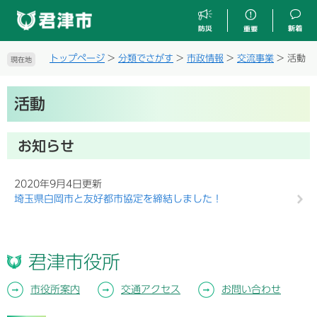
ペ
メ
ー
ニ
ジ
ュ
の
ー
トップページ
>
分類でさがす
>
市政情報
>
交流事業
>
活動
現在地
先
を
頭
飛
本
で
ば
活動
文
す
し
。
て
本
お知らせ
文
へ
2020年9月4日更新
埼玉県白岡市と友好都市協定を締結しました！
君津市役所
市役所案内
交通アクセス
お問い合わせ