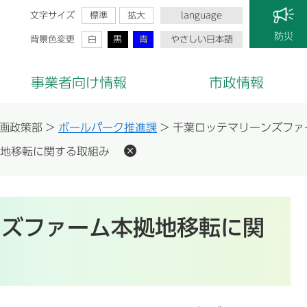
文字サイズ
標準
拡大
language
防災
背景色変更
白
黒
青
やさしい日本語
事業者向け情報
市政情報
画政策部
>
ボールパーク推進課
>
千葉ロッテマリーンズファ
地移転に関する取組み
ンズファーム本拠地移転に関