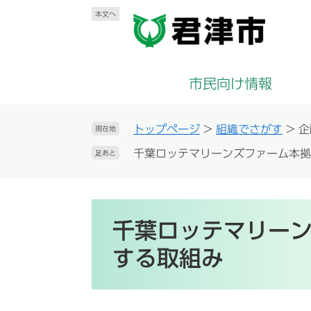
ペ
メ
本文へ
ー
ニ
ジ
ュ
の
ー
先
を
市民向け情報
頭
飛
で
ば
す
し
トップページ
>
組織でさがす
>
企
現在地
。
て
千葉ロッテマリーンズファーム本拠
足あと
本
文
へ
本
文
千葉ロッテマリー
する取組み