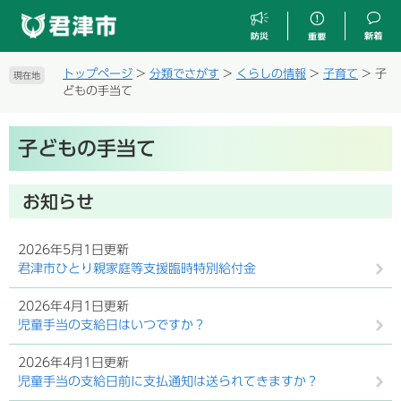
ペ
メ
ー
ニ
ジ
ュ
の
ー
トップページ
>
分類でさがす
>
くらしの情報
>
子育て
>
子
現在地
先
を
どもの手当て
頭
飛
で
ば
本
す
し
子どもの手当て
文
。
て
本
文
お知らせ
へ
2026年5月1日更新
君津市ひとり親家庭等支援臨時特別給付金
2026年4月1日更新
児童手当の支給日はいつですか？
2026年4月1日更新
児童手当の支給日前に支払通知は送られてきますか？