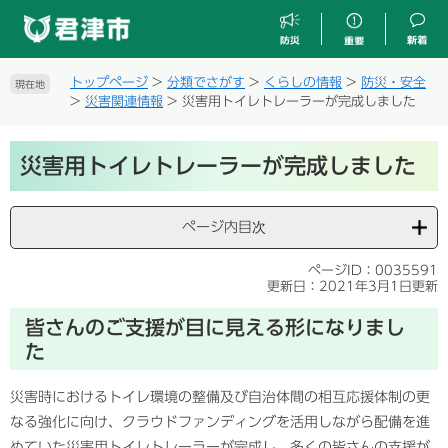
ペ
メ
ー
ニ
ジ
ュ
の
ー
トップページ
>
分類でさがす
>
くらしの情報
>
防災・安全
現在地
先
を
>
災害関連情報
>
災害用トイレトレーラーが完成しました
頭
飛
で
ば
本
す
し
災害用トイレトレーラーが完成しました
文
。
て
本
文
ページ内目次
へ
ページID：0035591
更新日：2021年3月1日更新
皆さんのご支援が目に見える形になりまし
た
災害時におけるトイレ環境の整備及び自治体間の相互応援体制の更
なる強化に向け、クラウドファンディングを活用しながら配備を進
めていた災害用トイレトレーラーが完成し、多くの皆さんの支援が