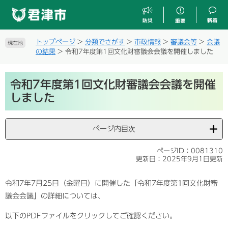
ペ
メ
ー
ニ
ジ
ュ
の
ー
トップページ
>
分類でさがす
>
市政情報
>
審議会等
>
会議
現在地
先
を
の結果
>
令和7年度第1回文化財審議会会議を開催しました
頭
飛
で
ば
本
す
し
令和7年度第1回文化財審議会会議を開催
文
。
て
しました
本
文
へ
ページ内目次
ページID：0081310
更新日：2025年9月1日更新
令和7年7月25日（金曜日）に開催した「令和7年度第1回文化財審
議会会議」の詳細については、
以下のPDFファイルをクリックしてご確認ください。