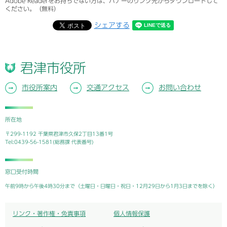
Adobe Readerをお持ちでない方は、バナーのリンク先からダウンロードして
ください。（無料）
シェアする
君津市役所
市役所案内
交通アクセス
お問い合わせ
所在地
〒299-1192 千葉県君津市久保2丁目13番1号
Tel:0439-56-1581(総務課 代表番号)
窓口受付時間
午前9時から午後4時30分まで（土曜日・日曜日・祝日・12月29日から1月3日までを除く）
リンク・著作権・免責事項
個人情報保護