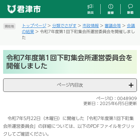
ペ
メ
ー
ニ
ジ
ュ
の
ー
トップページ
>
分類でさがす
>
市政情報
>
審議会等
>
会議
現在地
先
を
の結果
>
令和7年度第1回下町集会所運営委員会を開催しまし
頭
飛
た
で
ば
す
し
本
。
て
令和7年度第1回下町集会所運営委員会を
文
本
開催しました
文
へ
ページ内目次
ページID：0048909
更新日：2025年6月5日更新
令和7年5月22日（木曜日）に開催した「令和7年度第1回下町集
会所運営委員会」の詳細については、以下のPDFファイルをクリッ
クしてご確認ください。