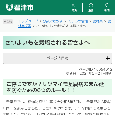
ペ
メ
ー
ニ
ジ
ュ
の
ー
トップページ
>
分類でさがす
>
くらしの情報
>
農林業
>
農
現在地
先
を
林業振興
>
さつまいもを栽培される皆さまへ
頭
飛
で
ば
本
す
し
さつまいもを栽培される皆さまへ
文
。
て
本
文
ページ内目次
へ
ページID：0064012
更新日：2024年5月21日更新
ご存じですか？サツマイモ基腐病のまん延
を防ぐための6つのルール！！
千葉県では、植物防疫法に基づき令和6年3月に「千葉県総合防除
計画」を策定しました。この計画の中では、近年全国的に発生して
問題となっている「サツマイモ基腐病」について、家庭菜園を含め