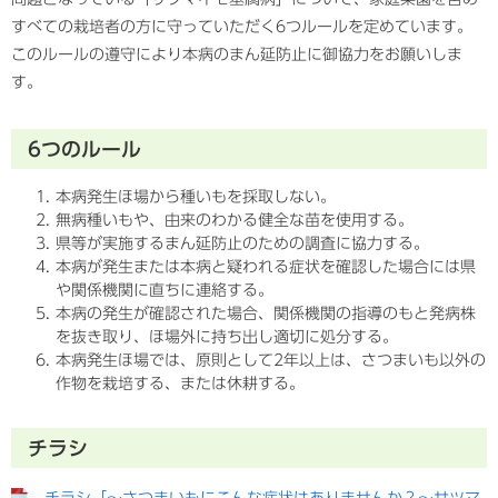
すべての栽培者の方に守っていただく6つルールを定めています。
このルールの遵守により本病のまん延防止に御協力をお願いしま
す。
6つのルール
本病発生ほ場から種いもを採取しない。
無病種いもや、由来のわかる健全な苗を使用する。
県等が実施するまん延防止のための調査に協力する。
本病が発生または本病と疑われる症状を確認した場合には県
や関係機関に直ちに連絡する。
本病の発生が確認された場合、関係機関の指導のもと発病株
を抜き取り、ほ場外に持ち出し適切に処分する。
本病発生ほ場では、原則として2年以上は、さつまいも以外の
作物を栽培する、または休耕する。
チラシ
チラシ「～さつまいもにこんな症状はありませんか？～サツマ