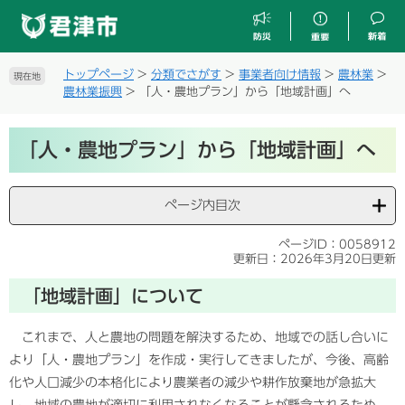
ペ
メ
ー
ニ
ジ
ュ
の
ー
トップページ
>
分類でさがす
>
事業者向け情報
>
農林業
>
現在地
先
を
農林業振興
>
「人・農地プラン」から「地域計画」へ
頭
飛
で
ば
本
す
し
「人・農地プラン」から「地域計画」へ
文
。
て
本
文
ページ内目次
へ
ページID：0058912
更新日：2026年3月20日更新
「地域計画」について
これまで、人と農地の問題を解決するため、地域での話し合いに
より「人・農地プラン」を作成・実行してきましたが、今後、高齢
化や人口減少の本格化により農業者の減少や耕作放棄地が急拡大
し、地域の農地が適切に利用されなくなることが懸念されるため、