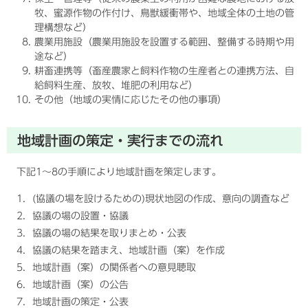
牧、蜜源作物の作付け、鳥獣緩衝帯や、地域全体の土地の管
理構想など）
農業用施設（農業用施設を設置する範囲、整備する時期や用
途など）
耕畜連携等（畜産農家と飼料作物の生産者との連携方法、自
給飼料生産、放牧、堆肥の利用など）
その他（地域の実情に応じたその他の事項）
地域計画の策定・実行までの流れ
下記1～8の手順により地域計画を策定します。
1．(協議の場を設けるための)現状地図の作成、意向の調査など
2．協議の場の設置・協議
3．協議の場の結果を取りまとめ・公表
4．協議の結果を踏まえ、地域計画（案）を作成
5．地域計画（案）の関係者への意見聴取
6．地域計画（案）の公告
7．地域計画の策定・公表