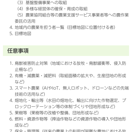
（3）基盤整備事業への取組
（4）多様な経営体の確保・育成の取組
（5）農業協同組合等の農業支援サービス事業者等への農作業
委託の活用
地域内の農業を担う者一覧（目標地図に位置付ける者）
目標地図
任意事項
鳥獣被害防止対策（地域における放牧・鳥獣緩衝帯、侵入防
止柵など）
有機・減農薬・減肥料（取組面積の拡大や、生産団地の形成
など）
スマート農業（AIやIoT、無人ロボット、ドローンなどの先端
技術の活用など）
畑地化・輸出等（水田の畑地化、輸出に向けた作物選定、ブ
ロックローテーション等の体制づくりや団地形成など）
果樹等（果樹等の改植や整備、団地形成など）
燃料・資源作物等（搾油作物などの資源作物の導入や団地形
成など）
保全・管理等（従来の農業上の利用が困難な農地における放