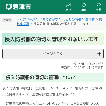
ペ
メ
ー
ニ
ジ
ュ
の
ー
トップページ
>
分類でさがす
>
くらしの情報
>
農林業
>
農
現在地
先
を
林業振興
>
侵入防護柵の適切な管理をお願いします
頭
飛
で
ば
本
す
し
侵入防護柵の適切な管理をお願いします
文
。
て
本
文
ページ内目次
へ
ページID：0021396
更新日：2021年1月19日更新
侵入防護柵の適切な管理について
侵入防護柵（電気柵、金網柵、ワイヤーメッシュ柵等）が十分な効
果を発揮するには、適切な設置と管理が必要です。
「野生鳥獣被害防止マニュアル」の20ページ以降をご参照のうえ、