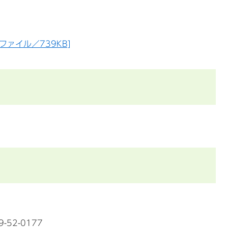
ファイル／739KB]
-52-0177