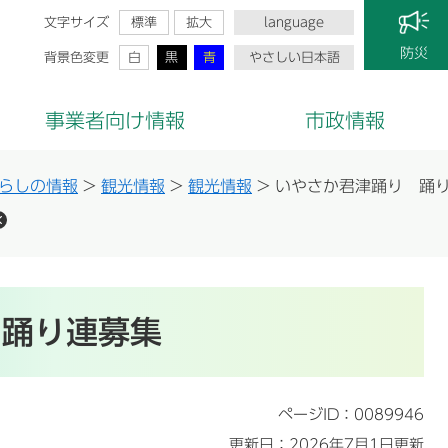
文字サイズ
標準
拡大
language
防災
背景色変更
白
黒
青
やさしい日本語
事業者向け情報
市政情報
らしの情報
>
観光情報
>
観光情報
>
いやさか君津踊り 踊
 踊り連募集
ページID：0089946
更新日：2026年7月1日更新