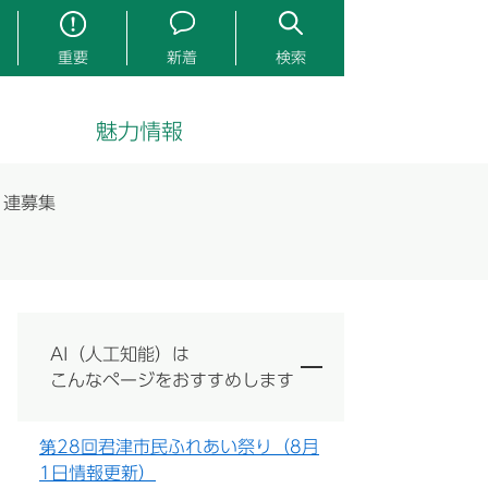
重要
新着
検索
魅力情報
り連募集
AI（人工知能）は
こんなページをおすすめします
第28回君津市民ふれあい祭り（8月
1日情報更新）