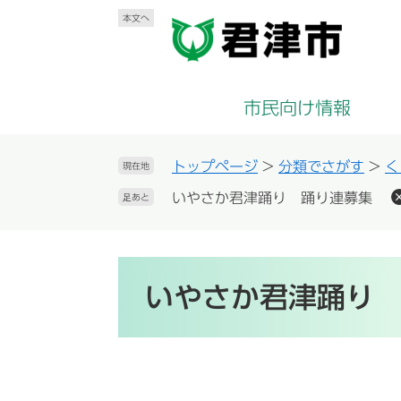
ペ
メ
本文へ
ー
ニ
ジ
ュ
の
ー
先
を
市民向け情報
頭
飛
で
ば
す
し
トップページ
>
分類でさがす
>
く
現在地
。
て
いやさか君津踊り 踊り連募集
足あと
本
文
へ
本
文
いやさか君津踊り