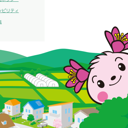
シビリティ
集