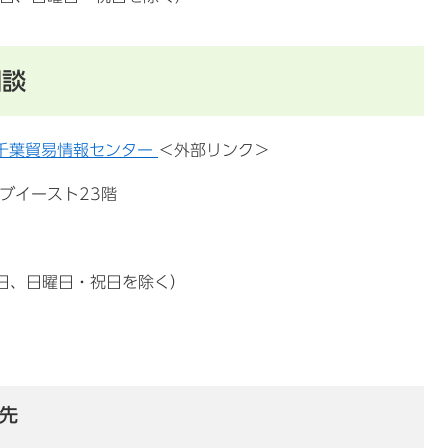
相談
）千葉貿易情報センター
＜外部リンク＞
リブイースト23階
日、日曜日・祝日を除く）
先