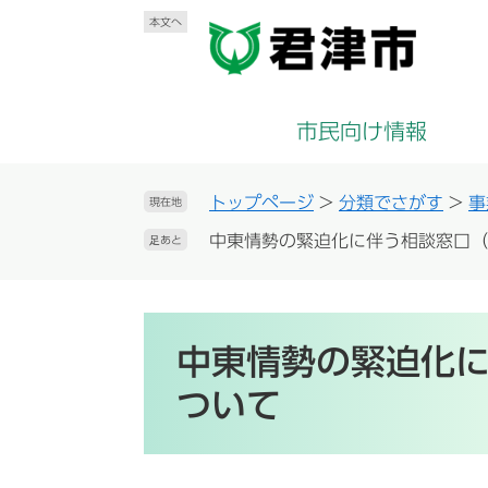
ペ
メ
本文へ
ー
ニ
ジ
ュ
の
ー
先
を
市民向け情報
頭
飛
で
ば
す
し
トップページ
>
分類でさがす
>
事
現在地
。
て
中東情勢の緊迫化に伴う相談窓口（
足あと
本
文
へ
本
文
中東情勢の緊迫化
ついて