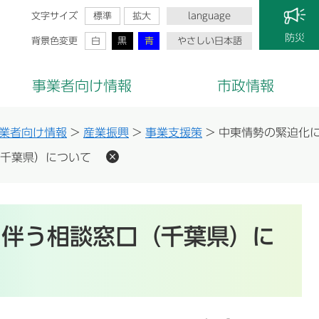
文字サイズ
標準
拡大
language
防災
背景色変更
白
黒
青
やさしい日本語
事業者向け情報
市政情報
業者向け情報
>
産業振興
>
事業支援策
>
中東情勢の緊迫化
千葉県）について
に伴う相談窓口（千葉県）に