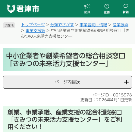
ペ
メ
ー
ニ
ジ
ュ
の
ー
トップページ
>
分類でさがす
>
事業者向け情報
>
産業振興
現在地
先
を
>
事業支援策
>
中小企業者や創業希望者の総合相談窓口「き
頭
飛
みつの未来活力支援センター」
で
ば
す
し
本
。
て
中小企業者や創業希望者の総合相談窓口
文
本
「きみつの未来活力支援センター」
文
へ
ページ内目次
ページID：0015978
更新日：2026年4月1日更新
創業、事業承継、産業支援の総合相談窓口
「きみつ
の未来
活力支援センター」をご利
用ください！