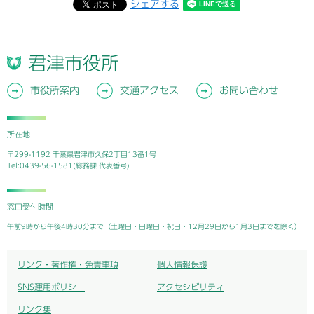
シェアする
君津市役所
市役所案内
交通アクセス
お問い合わせ
所在地
〒299-1192 千葉県君津市久保2丁目13番1号
Tel:0439-56-1581(総務課 代表番号)
窓口受付時間
午前9時から午後4時30分まで（土曜日・日曜日・祝日・12月29日から1月3日までを除く）
リンク・著作権・免責事項
個人情報保護
SNS運用ポリシー
アクセシビリティ
リンク集