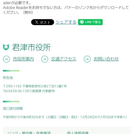
aderが必要です。
Adobe Readerをお持ちでない方は、バナーのリンク先からダウンロードして
ください。（無料）
シェアする
君津市役所
市役所案内
交通アクセス
お問い合わせ
所在地
〒299-1192 千葉県君津市久保2丁目13番1号
Tel:0439-56-1581(総務課 代表番号)
窓口受付時間
午前9時から午後4時30分まで（土曜日・日曜日・祝日・12月29日から1月3日までを除く）
リンク・著作権・免責事項
個人情報保護