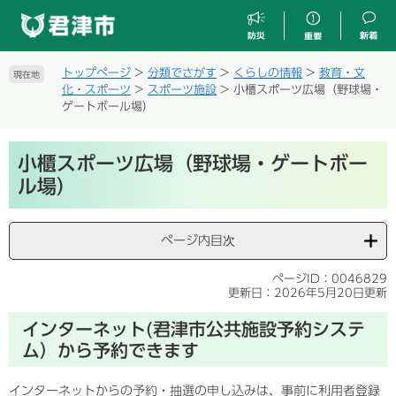
ペ
メ
ー
ニ
ジ
ュ
の
ー
トップページ
>
分類でさがす
>
くらしの情報
>
教育・文
現在地
先
を
化・スポーツ
>
スポーツ施設
>
小櫃スポーツ広場（野球場・
頭
飛
ゲートボール場）
で
ば
す
し
本
。
て
小櫃スポーツ広場（野球場・ゲートボー
文
本
ル場）
文
へ
ページ内目次
ページID：0046829
更新日：2026年5月20日更新
インターネット(君津市公共施設予約システ
ム）から予約できます
インターネットからの予約・抽選の申し込みは、事前に利用者登録