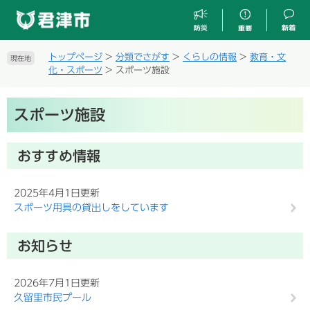
ペ
メ
ー
ニ
ジ
ュ
の
ー
トップページ
>
分類でさがす
>
くらしの情報
>
教育・文
現在地
先
を
化・スポーツ
>
スポーツ施設
頭
飛
で
ば
本
す
し
スポーツ施設
文
。
て
本
文
おすすめ情報
へ
2025年4月1日更新
スポーツ用具の貸出しをしています
お知らせ
2026年7月1日更新
久留里市民プール