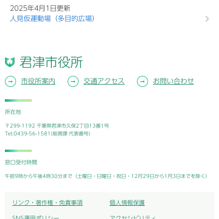
2025年4月1日更新
人見仮運動場（多目的広場）
君津市役所
市役所案内
交通アクセス
お問い合わせ
所在地
〒299-1192 千葉県君津市久保2丁目13番1号
Tel:0439-56-1581(総務課 代表番号)
窓口受付時間
午前9時から午後4時30分まで（土曜日・日曜日・祝日・12月29日から1月3日までを除く）
リンク・著作権・免責事項
個人情報保護
SNS運用ポリシー
アクセシビリティ