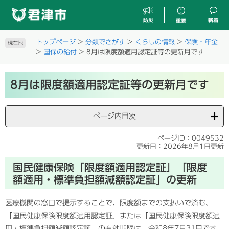
ペ
メ
ー
ニ
ジ
ュ
の
ー
トップページ
>
分類でさがす
>
くらしの情報
>
保険・年金
現在地
先
を
>
国保の給付
>
8月は限度額適用認定証等の更新月です
頭
飛
で
ば
本
す
し
8月は限度額適用認定証等の更新月です
文
。
て
本
文
ページ内目次
へ
ページID：0049532
更新日：2026年8月1日更新
国民健康保険「限度額適用認定証」「限度
額適用・標準負担額減額認定証」の更新
医療機関の窓口で提示することで、限度額までの支払いで済む、
「国民健康保険限度額適用認定証」または「国民健康保険限度額適
用・標準負担額減額認定証」の有効期限は、令和8年7月31日です。