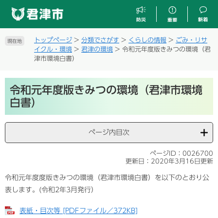
ペ
メ
ー
ニ
ジ
ュ
の
ー
トップページ
>
分類でさがす
>
くらしの情報
>
ごみ・リサ
現在地
先
を
イクル・環境
>
君津の環境
>
令和元年度版きみつの環境（君
頭
飛
津市環境白書）
で
ば
す
し
本
。
て
令和元年度版きみつの環境（君津市環境
文
本
白書）
文
へ
ページ内目次
ページID：0026700
更新日：2020年3月16日更新
令和元年度度版きみつの環境（君津市環境白書）を以下のとおり公
表します。(令和2年3月発行）
表紙・目次等 [PDFファイル／372KB]