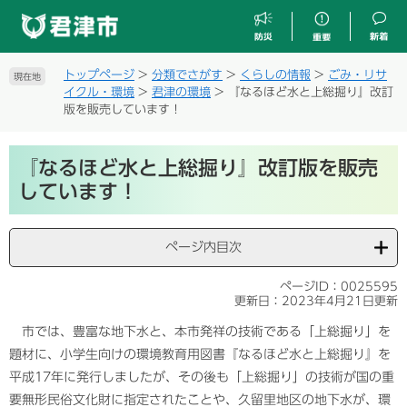
ペ
メ
ー
ニ
ジ
ュ
の
ー
トップページ
>
分類でさがす
>
くらしの情報
>
ごみ・リサ
現在地
先
を
イクル・環境
>
君津の環境
>
『なるほど水と上総掘り』改訂
頭
飛
版を販売しています！
で
ば
す
し
本
。
て
『なるほど水と上総掘り』改訂版を販売
文
本
しています！
文
へ
ページ内目次
ページID：0025595
更新日：2023年4月21日更新
市では、豊富な地下水と、本市発祥の技術である「上総掘り」を
題材に、小学生向けの環境教育用図書『なるほど水と上総掘り』を
平成17年に発行しましたが、その後も「上総掘り」の技術が国の重
要無形民俗文化財に指定されたことや、久留里地区の地下水が、環