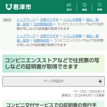
ペ
メ
ー
ニ
ジ
ュ
の
ー
トップページ
>
分類でさがす
>
くらしの情報
>
届出・登
現在地
先
を
録・証明
>
住民票等証明
>
コンビニエンスストアなどで住民
頭
飛
票の写しなどの証明書が取得できます
で
ば
トップページ
>
分類でさがす
>
くらしの情報
>
届出・登
す
し
録・証明
>
税関係証明
>
コンビニエンスストアなどで住民票
。
て
の写しなどの証明書が取得できます
本
文
本
へ
コンビニエンスストアなどで住民票の写
文
しなどの証明書が取得できます
ページ内目次
ページID：0050814
更新日：2026年6月11日更新
コンビニ交付サービスでの証明書の発行手