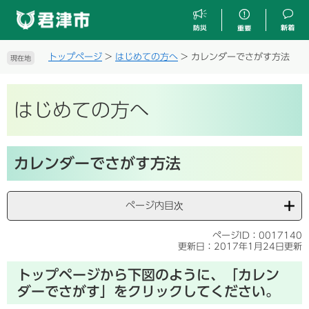
ペ
メ
ー
ニ
ジ
ュ
の
ー
トップページ
>
はじめての方へ
>
カレンダーでさがす方法
現在地
先
を
頭
飛
で
ば
はじめての方へ
す
し
。
て
本
文
本
カレンダーでさがす方法
へ
文
ページ内目次
ページID：0017140
更新日：2017年1月24日更新
トップページから下図のように、「カレン
ダーでさがす」をクリックしてください。