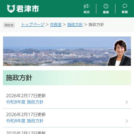
ペ
メ
ー
ニ
ジ
ュ
の
ー
トップページ
>
市長室
>
施政方針
>
施政方針
現在地
先
を
頭
飛
で
ば
す
し
。
て
本
文
へ
本
施政方針
文
2026年2月17日更新
令和8年度 施政方針
2026年2月17日更新
令和8年度 施政方針
2025年2月17日更新