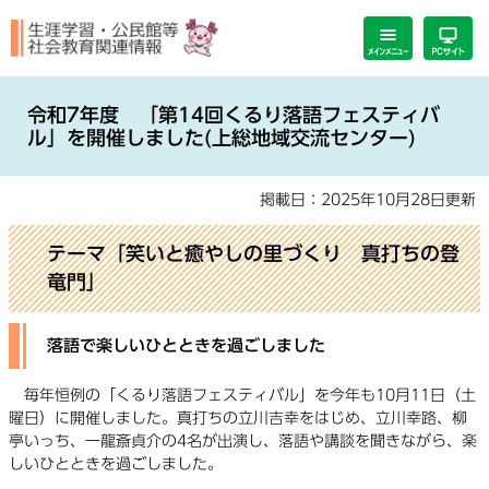
ペ
メ
ー
ニ
ジ
ュ
の
ー
本
先
を
文
令和7年度 「第14回くるり落語フェスティバ
頭
飛
ル」を開催しました(上総地域交流センター)
で
ば
す。
し
掲載日：2025年10月28日更新
て
本
文
テーマ「笑いと癒やしの里づくり 真打ちの登
へ
竜門」
落語で楽しいひとときを過ごしました
毎年恒例の「くるり落語フェスティバル」を今年も10月11日（土
曜日）に開催しました。真打ちの立川吉幸をはじめ、立川幸路、柳
亭いっち、一龍斎貞介の4名が出演し、落語や講談を聞きながら、楽
しいひとときを過ごしました。