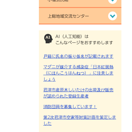
上総地域交流センター
AI（人工知能）は
こんなページをおすすめします
戸籍に氏名の振り仮名が記載されます
マダニが媒介する感染症「日本紅斑熱
（にほんこうはんねつ）」に注意しま
しょう
君津市産原木しいたけの出荷及び販売
が認められた登録生産者
消防団員を募集しています！
第2次君津市空家等対策計画を策定しま
した