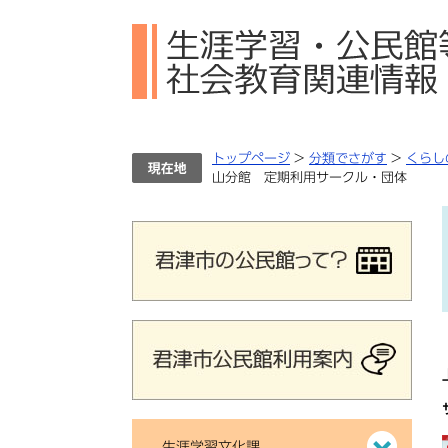
ペ
メ
ー
ニ
ジ
ュ
の
ー
先
を
頭
飛
で
ば
トップページ
>
分類でさがす
>
くらし
す。
し
山分館 定期利用サークル・団体
て
本
文
へ
生涯学習文化課