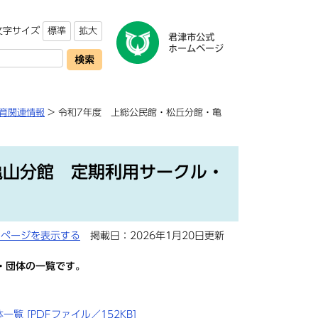
文字サイズ
標準
拡大
育関連情報
> 令和7年度 上総公民館・松丘分館・亀
亀山分館 定期利用サークル・
用ページを表示する
掲載日：2026年1月20日更新
・団体の一覧です。
 [PDFファイル／152KB]