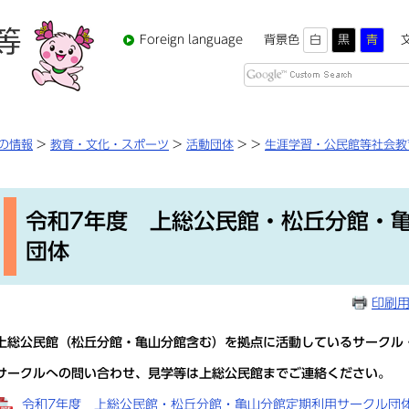
Foreign language
背景色
白
黒
青
Google
カ
ス
タ
の情報
>
教育・文化・スポーツ
>
活動団体
>
>
生涯学習・公民館等社会教
ム
検
本
索
文
令和7年度 上総公民館・松丘分館・
団体
印刷
上総公民館（松丘分館・亀山分館含む）を拠点に活動しているサークル
サークルへの問い合わせ、見学等は上総公民館までご連絡ください。
令和7年度 上総公民館・松丘分館・亀山分館定期利用サークル団体一覧