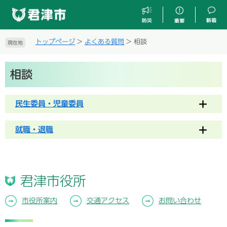
ペ
メ
ー
ニ
ジ
ュ
の
ー
トップページ
>
よくある質問
>
相談
現在地
先
を
頭
飛
本
で
ば
相談
文
す
し
。
て
本
民生委員・児童委員
文
へ
就職・退職
君津市役所
市役所案内
交通アクセス
お問い合わせ