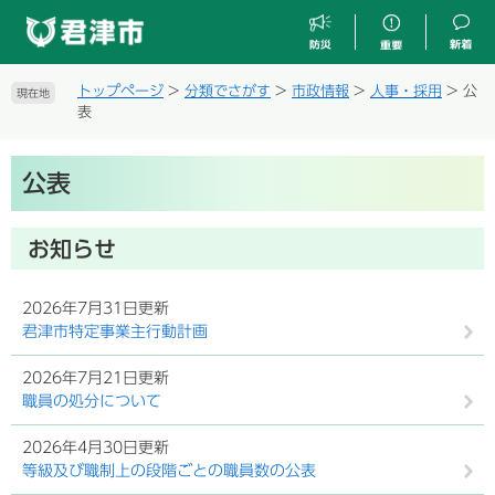
ペ
メ
ー
ニ
ジ
ュ
の
ー
トップページ
>
分類でさがす
>
市政情報
>
人事・採用
>
公
現在地
先
を
表
頭
飛
で
ば
本
す
し
公表
文
。
て
本
文
お知らせ
へ
2026年7月31日更新
君津市特定事業主行動計画
2026年7月21日更新
職員の処分について
2026年4月30日更新
等級及び職制上の段階ごとの職員数の公表