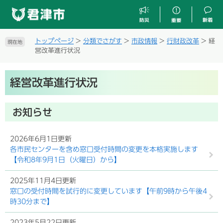
ペ
メ
ー
ニ
ジ
ュ
の
ー
トップページ
>
分類でさがす
>
市政情報
>
行財政改革
>
経
現在地
先
を
営改革進行状況
頭
飛
で
ば
本
す
し
経営改革進行状況
文
。
て
本
文
お知らせ
へ
2026年6月1日更新
各市民センターを含め窓口受付時間の変更を本格実施します
【令和8年9月1日（火曜日）から】
2025年11月4日更新
窓口の受付時間を試行的に変更しています【午前9時から午後4
時30分まで】
2023年5月22日更新