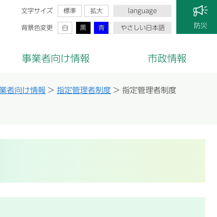
文字サイズ
標準
拡大
language
防災
背景色変更
白
黒
青
やさしい日本語
事業者向け情報
市政情報
業者向け情報
>
指定管理者制度
>
指定管理者制度