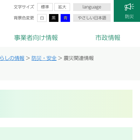
文字サイズ
標準
拡大
language
防災
背景色変更
白
黒
青
やさしい日本語
事業者向け情報
市政情報
らしの情報
>
防災・安全
>
震災関連情報