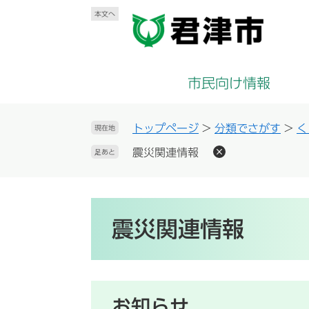
ペ
メ
本文へ
ー
ニ
ジ
ュ
の
ー
先
を
市民向け情報
頭
飛
で
ば
す
し
トップページ
>
分類でさがす
>
く
現在地
。
て
震災関連情報
足あと
本
文
へ
本
文
震災関連情報
お知らせ