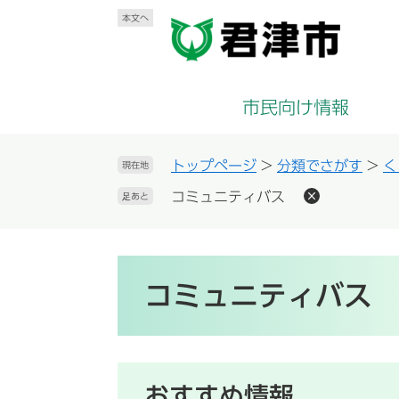
ペ
メ
本文へ
ー
ニ
ジ
ュ
の
ー
先
を
市民向け情報
頭
飛
で
ば
す
し
トップページ
>
分類でさがす
>
く
現在地
。
て
コミュニティバス
足あと
本
文
へ
本
文
コミュニティバス
おすすめ情報