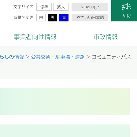
文字サイズ
標準
拡大
language
防災
背景色変更
白
黒
青
やさしい日本語
事業者向け情報
市政情報
らしの情報
>
公共交通・駐車場・道路
>
コミュニティバス